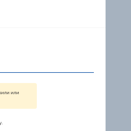
ужили или
у.