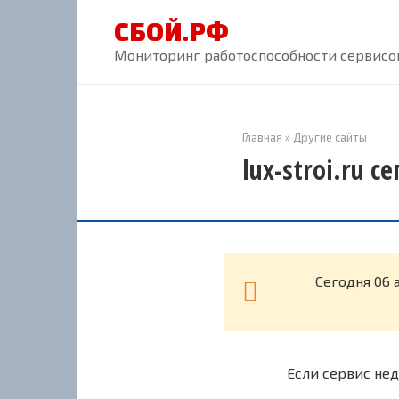
Перейти
СБОЙ.РФ
к
контенту
Мониторинг работоспособности сервисов
Главная
»
Другие сайты
lux-stroi.ru с
Cегодня 06 
Если сервис нед