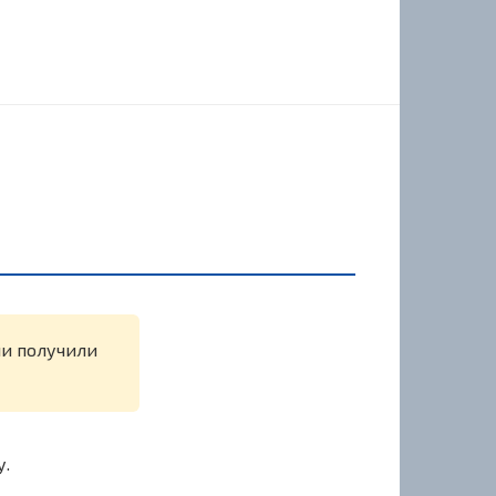
ли получили
у.