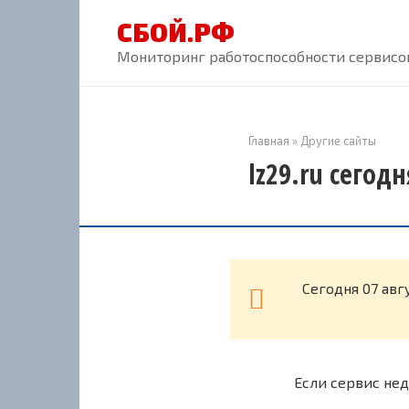
Перейти
СБОЙ.РФ
к
контенту
Мониторинг работоспособности сервисов
Главная
»
Другие сайты
lz29.ru сегод
Cегодня 07 авг
Если сервис нед