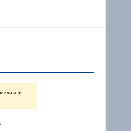
ужили или
у.