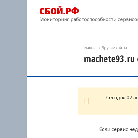
Перейти
СБОЙ.РФ
к
контенту
Мониторинг работоспособности сервисов
Главная
»
Другие сайты
machete93.ru 
Cегодня 02 а
Если сервис нед