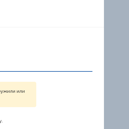
аружили или
у.