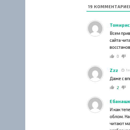
19
КОММЕНТАРИЕ
Томирис
Всем при
сайта чит
восстано
0
Zzz
1 
Даже с вп
2
Ебанаш
И как теп
облом. На
читают ма