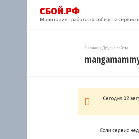
Перейти
СБОЙ.РФ
к
контенту
Мониторинг работоспособности сервисов
Главная
»
Другие сайты
mangamammy.r
Cегодня 02 ав
Если сервис нед