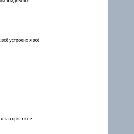
 мы пойдём все
 всё устроено я всё
 я так просто не