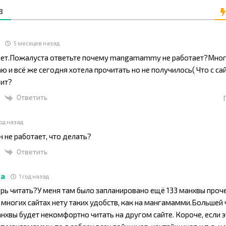
В
5 месяцев назад
вет.Пожалуста ответьте почему mangamammy не работает?Много
аю и всё же сегодня хотела прочитать но не получилось( Что с са
вит?
Ответить
год назад
н не работает, что делать?
Ответить
ка
1 год назад
ерь читать?У меня там было запланировано ещё 133 манхвы прочес
 многих сайтах нету таких удобств, как на мангамамми.Большей
нхвы будет некомфортно читать на другом сайте. Короче, если э