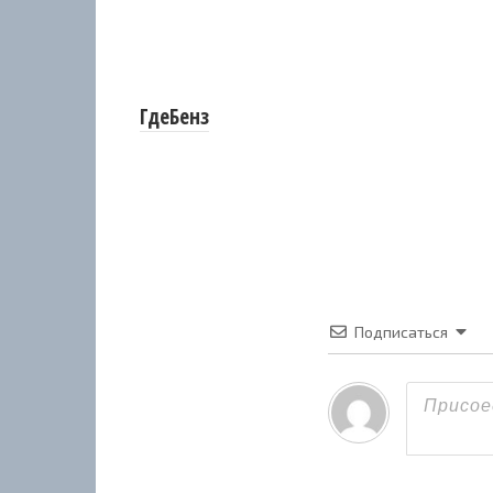
ГдеБенз
Подписаться