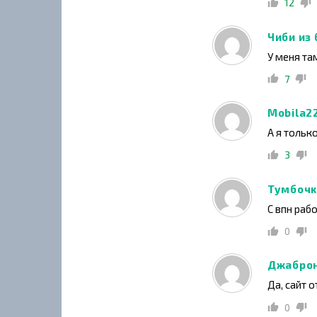
12
Чиби из 
У меня та
7
Mobila2
А я только
3
Тумбочк
С впн раб
0
Джабро
Да, сайт 
0