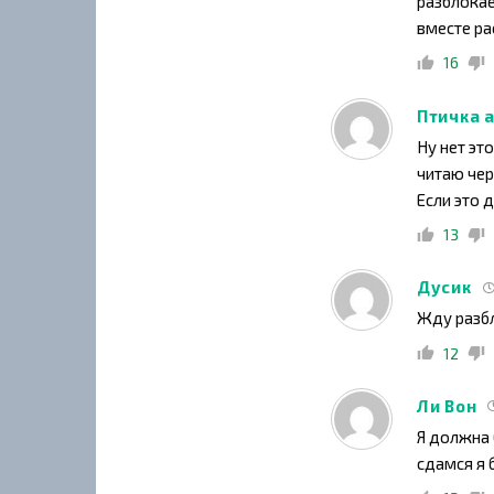
разблокае
вместе ра
16
Птичка 
Ну нет эт
читаю чер
Если это 
13
Дусик
Жду разб
12
Ли Вон
Я должна 
сдамся я 