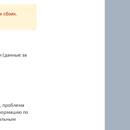
х сбоях.
 (данные за
, проблема
нформацию по
иальным