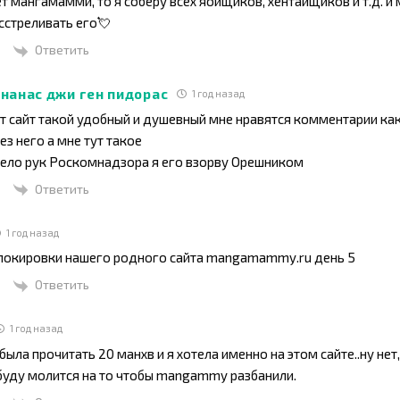
т мангамамми, то я соберу всех яойщиков, хентайщиков и т.д. и
сстреливать его💘
Ответить
ананас джи ген пидорас
1 год назад
от сайт такой удобный и душевный мне нравятся комментарии как
ез него а мне тут такое
дело рук Роскомнадзора я его взорву Орешником
Ответить
1 год назад
локировки нашего родного сайта mangamammy.ru день 5
Ответить
1 год назад
была прочитать 20 манхв и я хотела именно на этом сайте..ну нет,
буду молится на то чтобы mangammy разбанили.