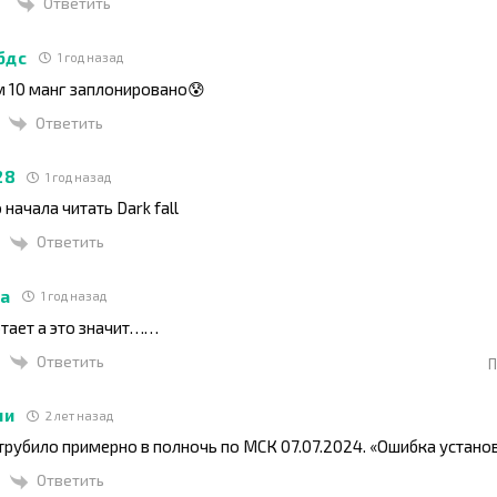
Ответить
бдс
1 год назад
м 10 манг заплонировано😰
Ответить
28
1 год назад
 начала читать Dark fall
Ответить
а
1 год назад
отает а это значит……
Ответить
П
ни
2 лет назад
отрубило примерно в полночь по МСК 07.07.2024. «Ошибка устано
Ответить