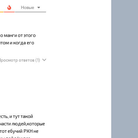
Новые
 манги от этого
йтом и когда его
Просмотр ответов
(1)
ть, и тут такой
 части людей,которые
тот ебучий РКН не