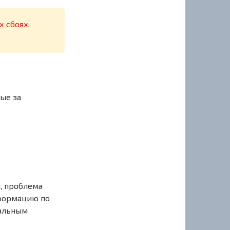
х сбоях.
ые за
, проблема
нформацию по
иальным