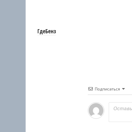
ГдеБенз
Подписаться