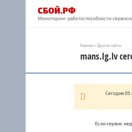
Перейти
СБОЙ.РФ
к
контенту
Мониторинг работоспособности сервисов
Главная
»
Другие сайты
mans.lg.lv се
Cегодня 05 
Если сервис нед