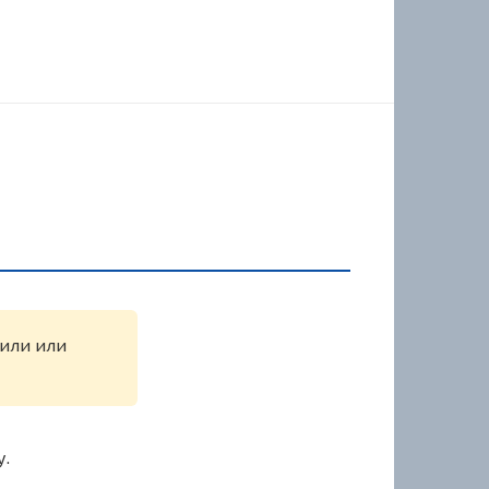
жили или
у.