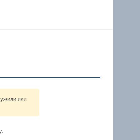
аружили или
у.