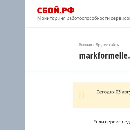
Перейти
СБОЙ.РФ
к
контенту
Мониторинг работоспособности сервисов
Главная
»
Другие сайты
markformelle.
Cегодня 03 авг
Если сервис нед