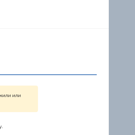
ужили или
у.