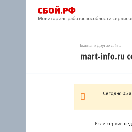
Перейти
СБОЙ.РФ
к
контенту
Мониторинг работоспособности сервисов
Главная
»
Другие сайты
mart-info.ru 
Cегодня 05 а
Если сервис нед