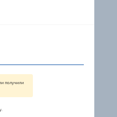
ли получили
у.