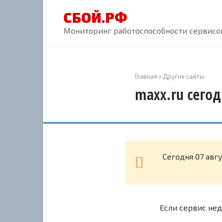
Перейти
СБОЙ.РФ
к
контенту
Мониторинг работоспособности сервисов
Главная
»
Другие сайты
maxx.ru сегод
Cегодня 07 авг
Если сервис нед