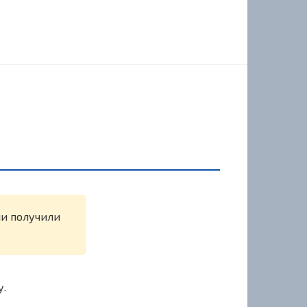
ли получили
у.