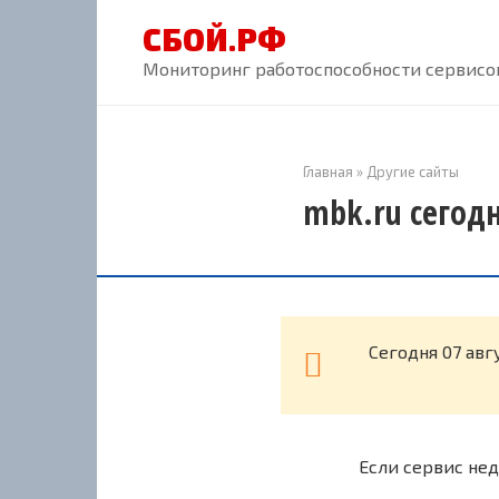
Перейти
СБОЙ.РФ
к
контенту
Мониторинг работоспособности сервисов
Главная
»
Другие сайты
mbk.ru сегодн
Cегодня 07 авг
Если сервис нед