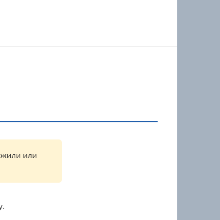
ружили или
у.