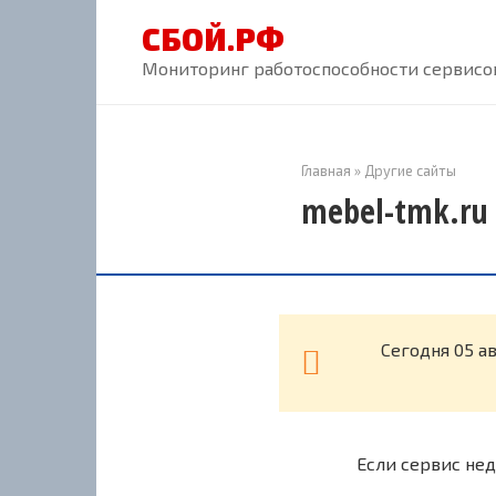
Перейти
СБОЙ.РФ
к
контенту
Мониторинг работоспособности сервисов
Главная
»
Другие сайты
mebel-tmk.ru 
Cегодня 05 а
Если сервис нед