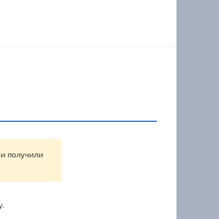
ли получили
у.