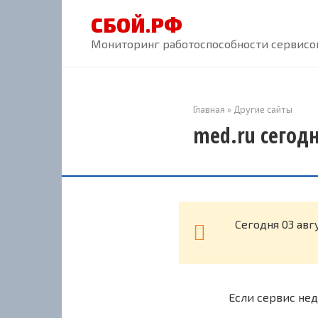
Перейти
СБОЙ.РФ
к
контенту
Мониторинг работоспособности сервисов
Главная
»
Другие сайты
med.ru сегодн
Cегодня 03 авг
Если сервис нед