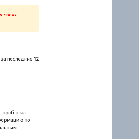
х сбоях.
 за последние
12
, проблема
нформацию по
иальным