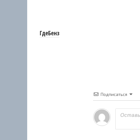
ГдеБенз
Подписаться