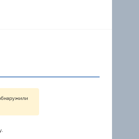
е обнаружили
у.