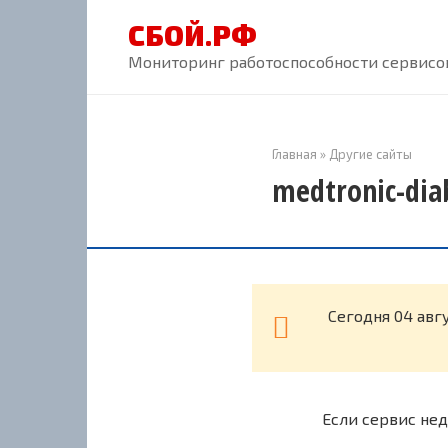
Перейти
СБОЙ.РФ
к
контенту
Мониторинг работоспособности сервисов
Главная
»
Другие сайты
medtronic-dia
Cегодня 04 авг
Если сервис нед