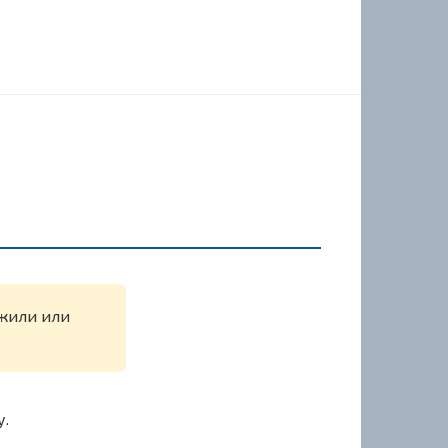
ужили или
у.