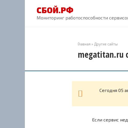
Перейти
СБОЙ.РФ
к
контенту
Мониторинг работоспособности сервисов
Главная
»
Другие сайты
megatitan.ru 
Cегодня 05 а
Если сервис нед