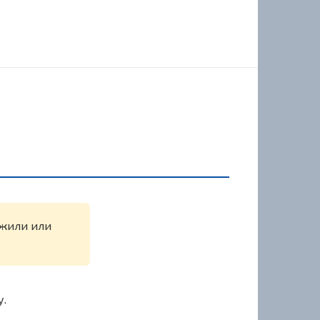
ужили или
у.