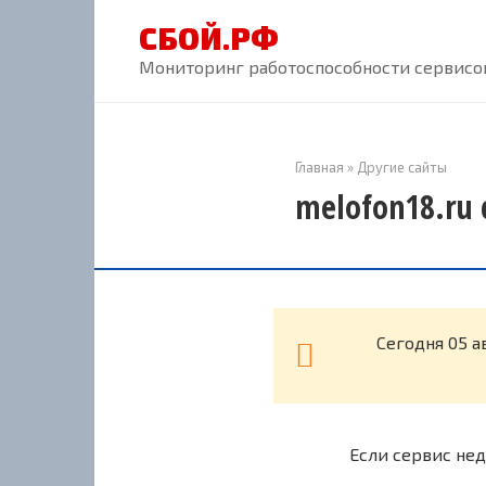
Перейти
СБОЙ.РФ
к
контенту
Мониторинг работоспособности сервисов
Главная
»
Другие сайты
melofon18.ru 
Cегодня 05 а
Если сервис нед