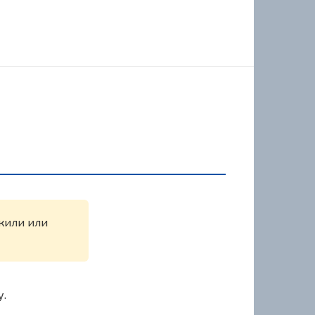
ужили или
у.