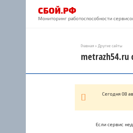
Перейти
СБОЙ.РФ
к
контенту
Мониторинг работоспособности сервисов
Главная
»
Другие сайты
metrazh54.ru 
Cегодня 08 а
Если сервис нед