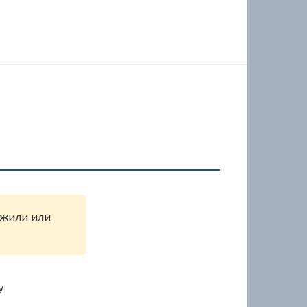
ужили или
у.