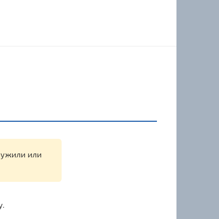
аружили или
у.