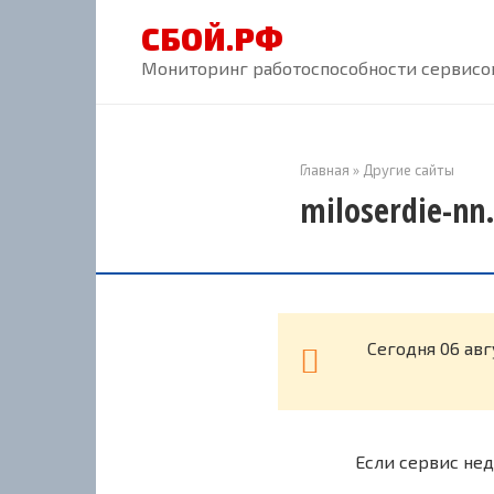
Перейти
СБОЙ.РФ
к
контенту
Мониторинг работоспособности сервисов
Главная
»
Другие сайты
miloserdie-nn
Cегодня 06 авг
Если сервис нед