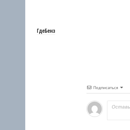
ГдеБенз
Подписаться