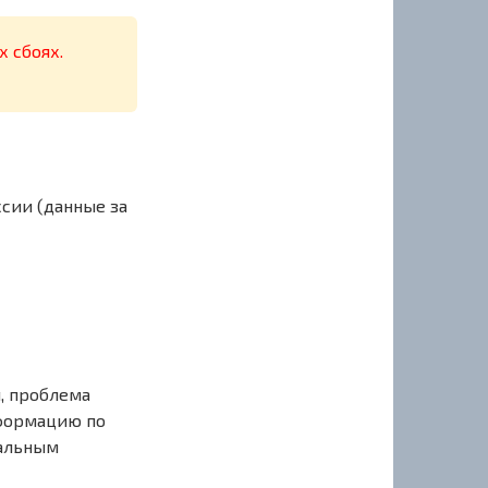
х сбоях.
сии (данные за
, проблема
нформацию по
иальным