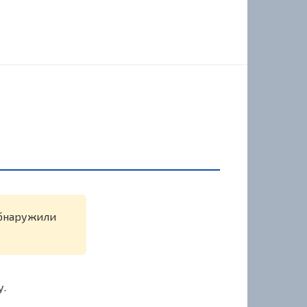
обнаружили
у.