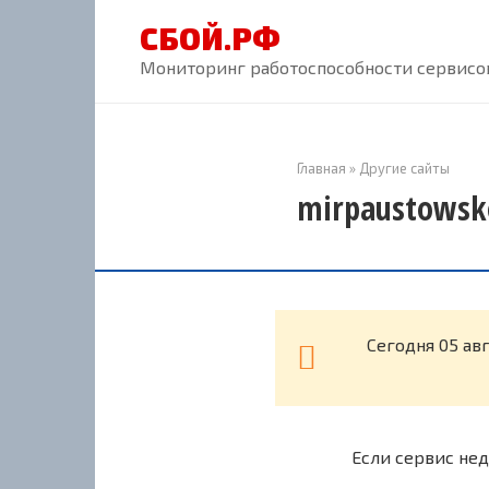
Перейти
СБОЙ.РФ
к
контенту
Мониторинг работоспособности сервисов
Главная
»
Другие сайты
mirpaustowsk
Cегодня 05 ав
Если сервис нед