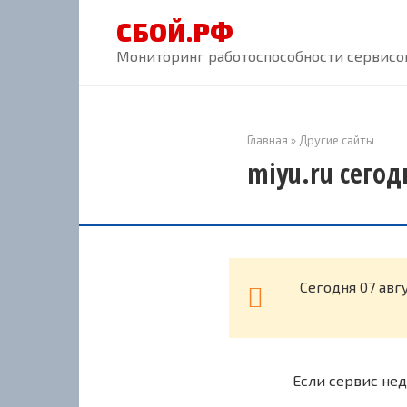
Перейти
СБОЙ.РФ
к
контенту
Мониторинг работоспособности сервисов
Главная
»
Другие сайты
miyu.ru сегод
Cегодня 07 авг
Если сервис нед