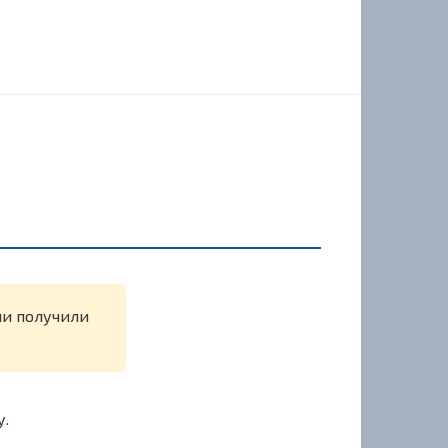
ли получили
у.