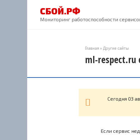
Перейти
СБОЙ.РФ
к
контенту
Мониторинг работоспособности сервисов
Главная
»
Другие сайты
ml-respect.ru
Cегодня 03 а
Если сервис нед