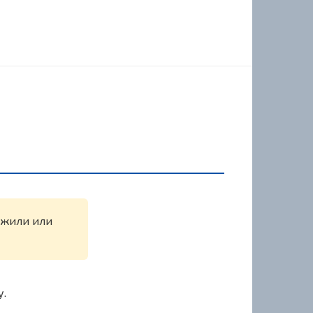
ружили или
у.