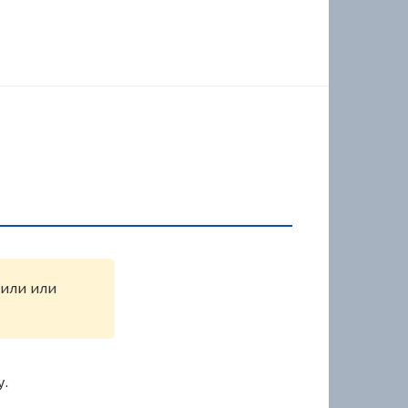
жили или
у.