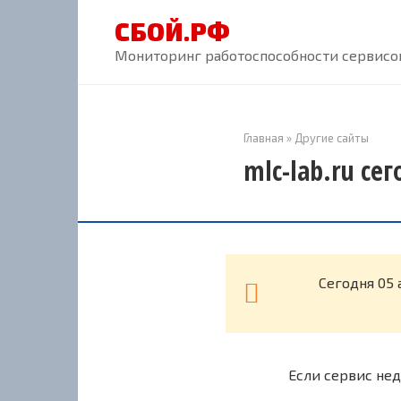
Перейти
СБОЙ.РФ
к
контенту
Мониторинг работоспособности сервисов
Главная
»
Другие сайты
mlc-lab.ru се
Cегодня 05 
Если сервис нед