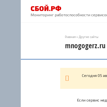
Перейти
СБОЙ.РФ
к
контенту
Мониторинг работоспособности сервисов
Главная
»
Другие сайты
mnogogerz.ru 
Cегодня 05 а
Если сервис нед