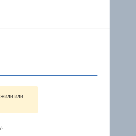
ружили или
у.