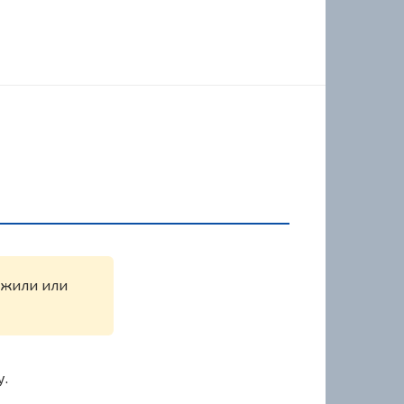
ружили или
у.