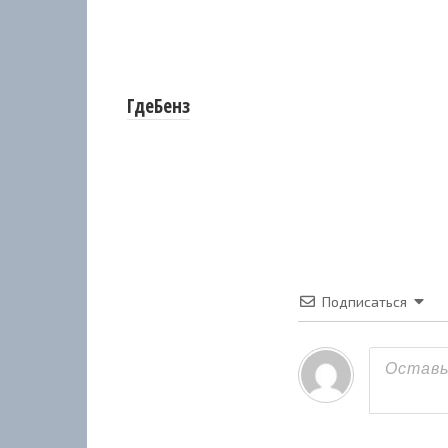
ГдеБенз
Подписаться