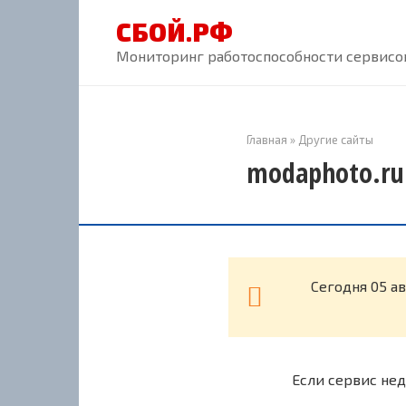
Перейти
СБОЙ.РФ
к
контенту
Мониторинг работоспособности сервисов
Главная
»
Другие сайты
modaphoto.ru
Cегодня 05 а
Если сервис нед