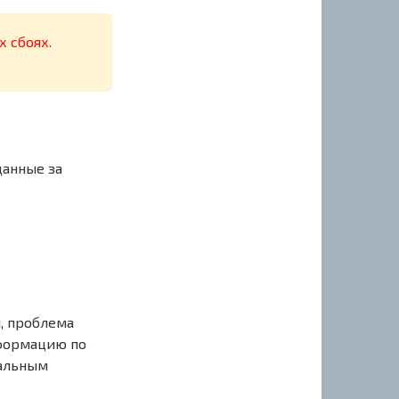
х сбоях.
данные за
, проблема
нформацию по
иальным