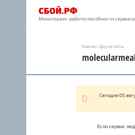
Перейти
СБОЙ.РФ
к
контенту
Мониторинг работоспособности сервисов
Главная
»
Другие сайты
molecularmeal
Cегодня 05 авг
Если сервис нед