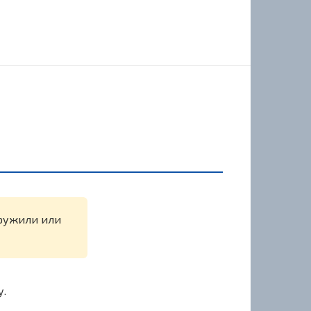
аружили или
у.