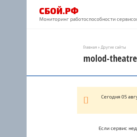
Перейти
СБОЙ.РФ
к
контенту
Мониторинг работоспособности сервисов
Главная
»
Другие сайты
molod-theatre
Cегодня 05 авг
Если сервис нед