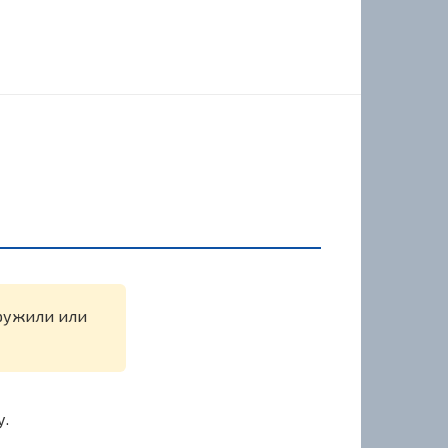
аружили или
у.