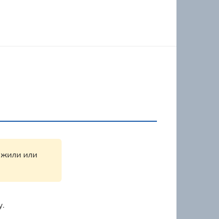
ружили или
у.