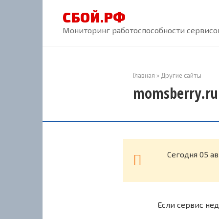
Перейти
СБОЙ.РФ
к
контенту
Мониторинг работоспособности сервисов
Главная
»
Другие сайты
momsberry.ru
Cегодня 05 а
Если сервис нед