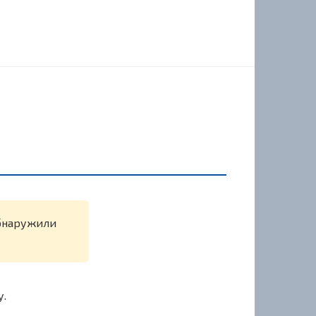
обнаружили
у.