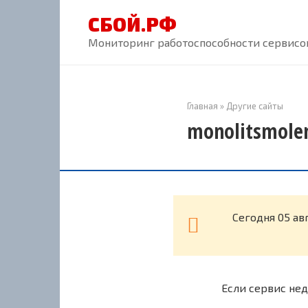
Перейти
СБОЙ.РФ
к
контенту
Мониторинг работоспособности сервисов
Главная
»
Другие сайты
monolitsmolen
Cегодня 05 ав
Если сервис нед