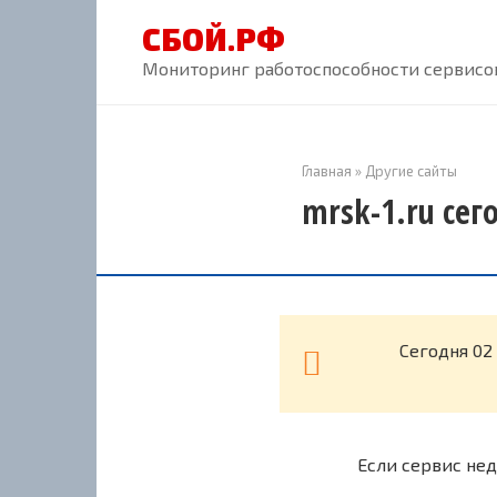
Перейти
СБОЙ.РФ
к
контенту
Мониторинг работоспособности сервисов
Главная
»
Другие сайты
mrsk-1.ru сег
Cегодня 02
Если сервис нед