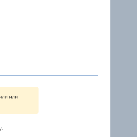
жили или
у.