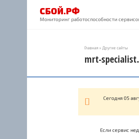
Перейти
СБОЙ.РФ
к
контенту
Мониторинг работоспособности сервисов
Главная
»
Другие сайты
mrt-specialis
Cегодня 05 авг
Если сервис нед