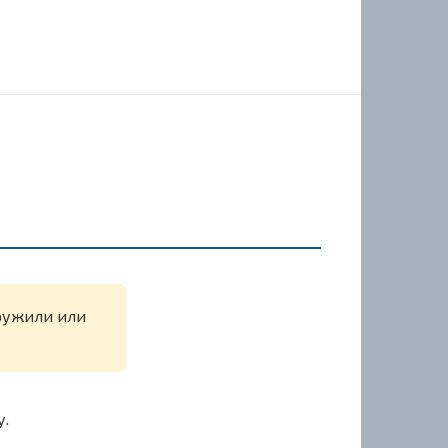
аружили или
у.