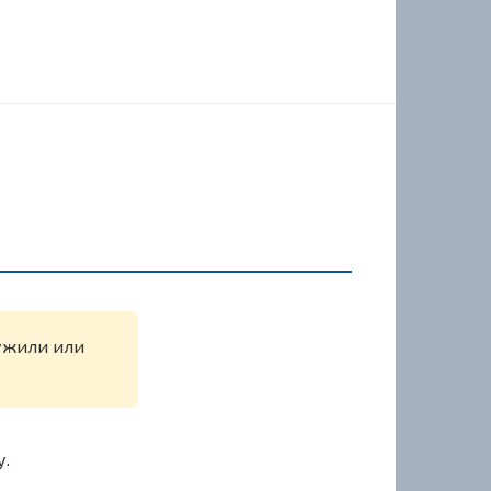
ружили или
у.