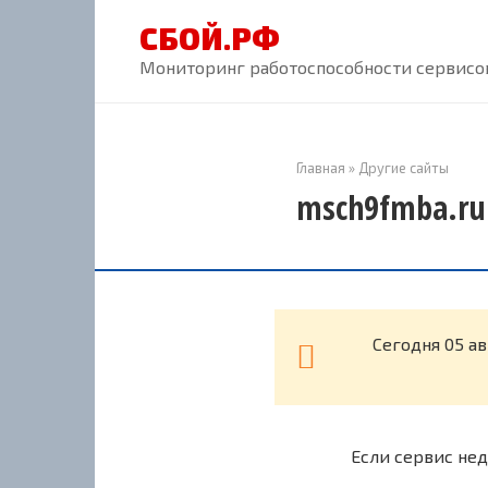
Перейти
СБОЙ.РФ
к
контенту
Мониторинг работоспособности сервисов
Главная
»
Другие сайты
msch9fmba.ru
Cегодня 05 а
Если сервис нед