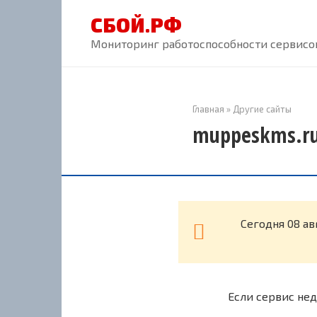
Перейти
СБОЙ.РФ
к
контенту
Мониторинг работоспособности сервисов
Главная
»
Другие сайты
muppeskms.ru
Cегодня 08 а
Если сервис нед