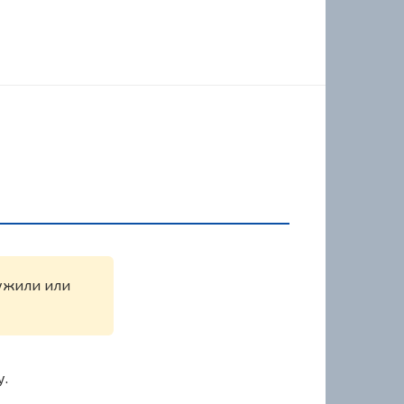
ружили или
у.