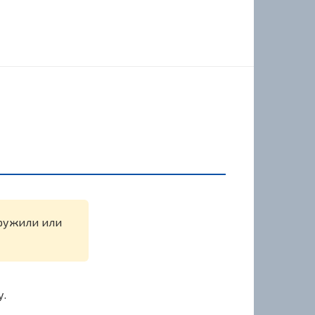
аружили или
у.