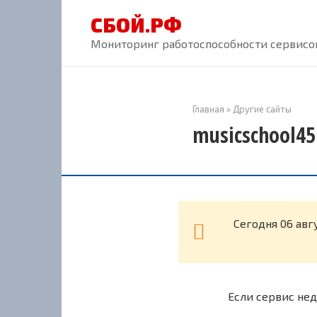
Перейти
СБОЙ.РФ
к
контенту
Мониторинг работоспособности сервисов
Главная
»
Другие сайты
musicschool45
Cегодня 06 авг
Если сервис нед