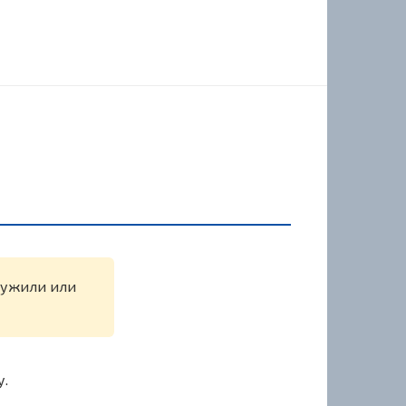
аружили или
у.