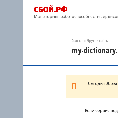
Перейти
СБОЙ.РФ
к
контенту
Мониторинг работоспособности сервисов
Главная
»
Другие сайты
my-dictionary
Cегодня 06 авг
Если сервис нед