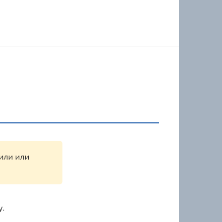
жили или
у.