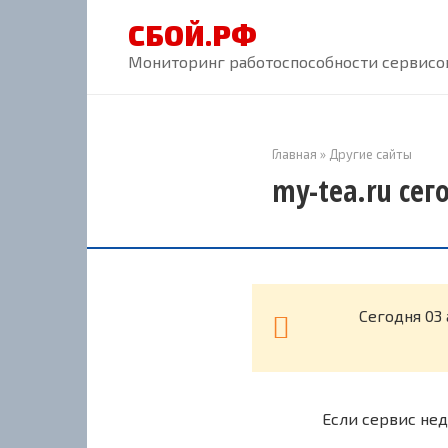
Перейти
СБОЙ.РФ
к
контенту
Мониторинг работоспособности сервисов
Главная
»
Другие сайты
my-tea.ru сег
Cегодня 03
Если сервис нед