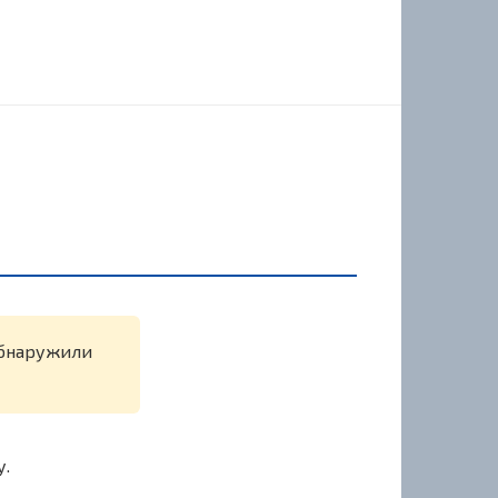
 обнаружили
у.