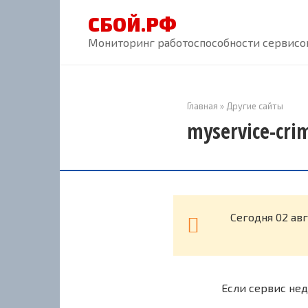
Перейти
СБОЙ.РФ
к
контенту
Мониторинг работоспособности сервисов
Главная
»
Другие сайты
myservice-cri
Cегодня 02 ав
Если сервис нед