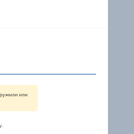
наружили или
у.