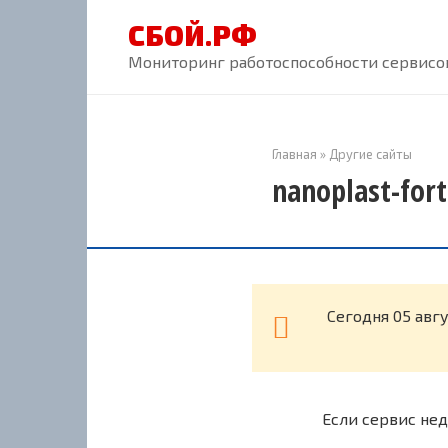
Перейти
СБОЙ.РФ
к
контенту
Мониторинг работоспособности сервисов
Главная
»
Другие сайты
nanoplast-for
Cегодня 05 авгу
Если сервис нед