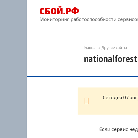
Перейти
СБОЙ.РФ
к
контенту
Мониторинг работоспособности сервисов
Главная
»
Другие сайты
nationalfores
Cегодня 07 авг
Если сервис нед