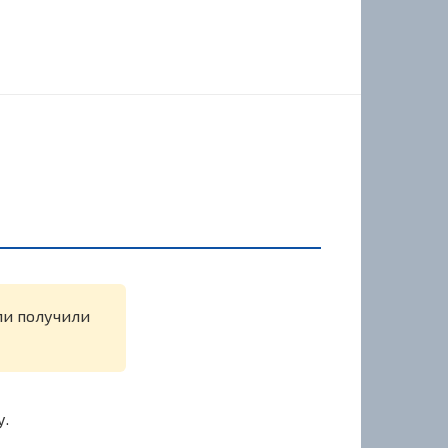
ли получили
у.