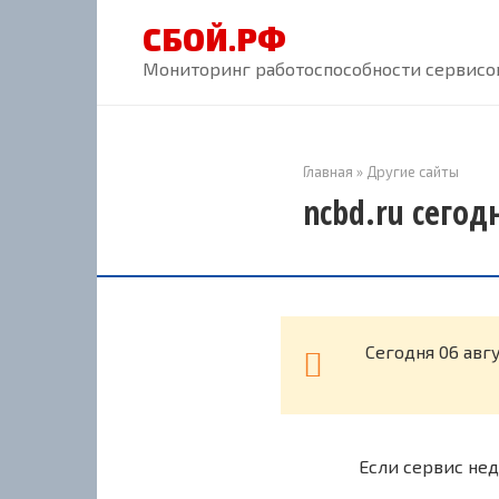
Перейти
СБОЙ.РФ
к
контенту
Мониторинг работоспособности сервисов
Главная
»
Другие сайты
ncbd.ru сегод
Cегодня 06 авг
Если сервис нед