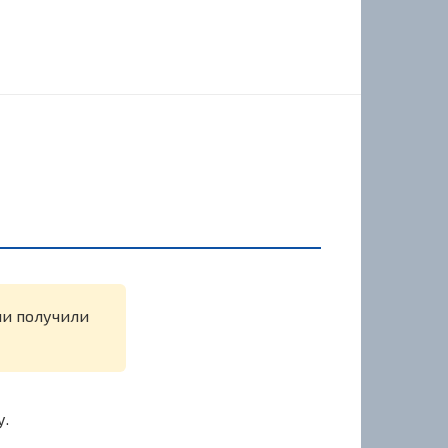
ли получили
у.