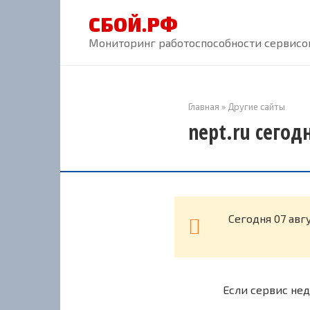
Перейти
СБОЙ.РФ
к
контенту
Мониторинг работоспособности сервисов
Главная
»
Другие сайты
nept.ru сегод
Cегодня 07 авг
Если сервис нед