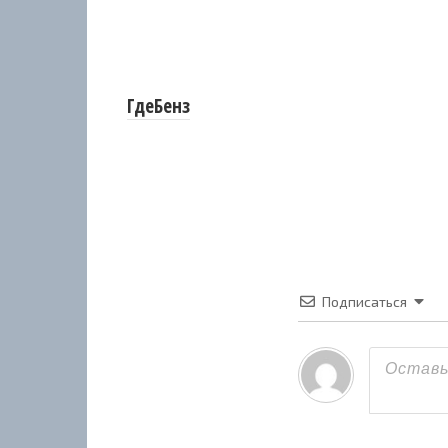
ГдеБенз
Подписаться