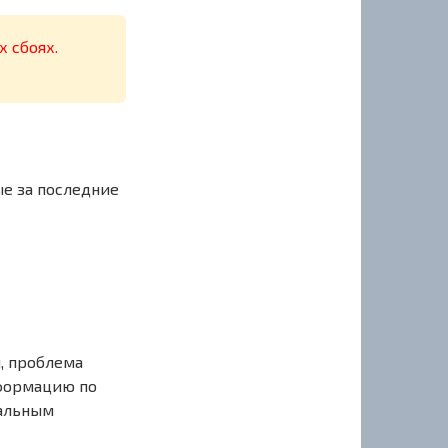
х сбоях.
ые за последние
, проблема
нформацию по
иальным