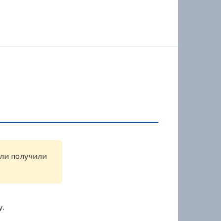
или получили
у.