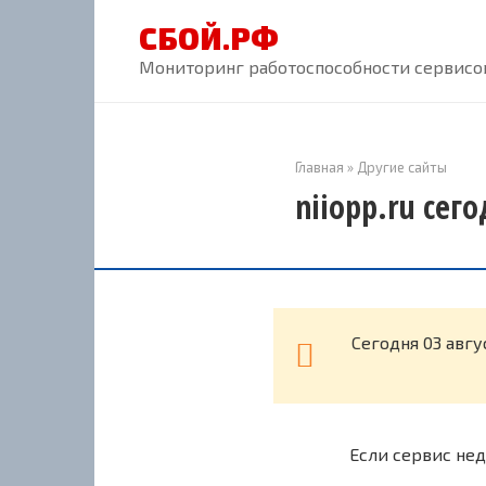
Перейти
СБОЙ.РФ
к
контенту
Мониторинг работоспособности сервисов
Главная
»
Другие сайты
niiopp.ru сег
Cегодня 03 авгу
Если сервис нед