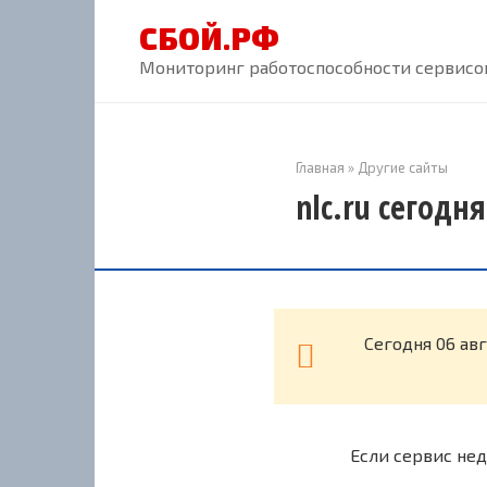
Перейти
СБОЙ.РФ
к
контенту
Мониторинг работоспособности сервисов
Главная
»
Другие сайты
nlc.ru сегодн
Cегодня 06 ав
Если сервис нед