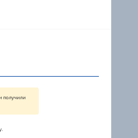
ли получили
у.