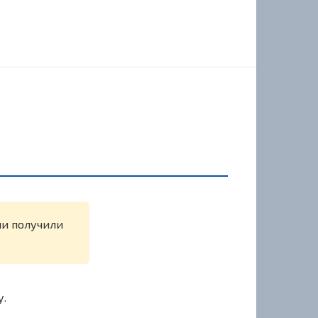
ли получили
у.