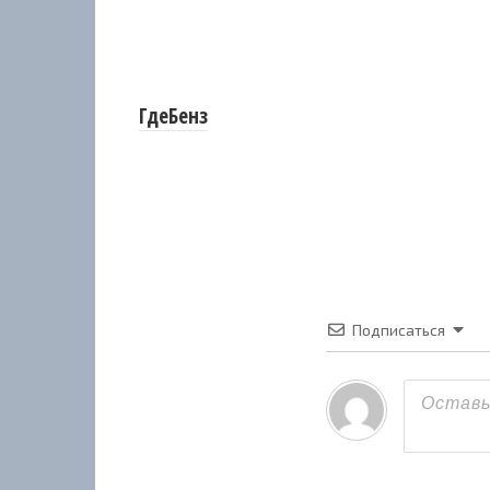
ГдеБенз
Подписаться