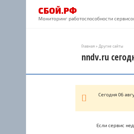
Перейти
СБОЙ.РФ
к
контенту
Мониторинг работоспособности сервисов
Главная
»
Другие сайты
nndv.ru сегод
Cегодня 06 авг
Если сервис нед