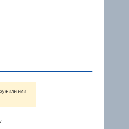
наружили или
у.