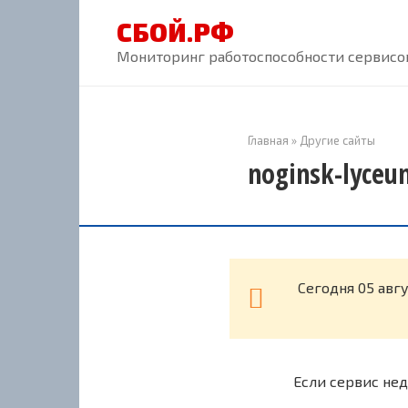
Перейти
СБОЙ.РФ
к
контенту
Мониторинг работоспособности сервисов
Главная
»
Другие сайты
noginsk-lyceu
Cегодня 05 авг
Если сервис нед