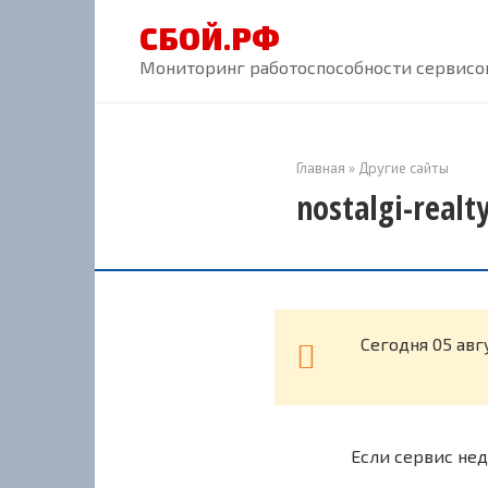
Перейти
СБОЙ.РФ
к
контенту
Мониторинг работоспособности сервисов
Главная
»
Другие сайты
nostalgi-realt
Cегодня 05 авг
Если сервис нед