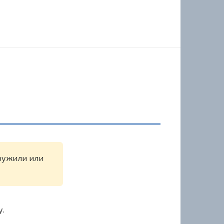
аружили или
у.