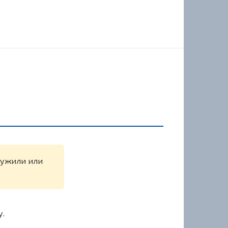
аружили или
у.