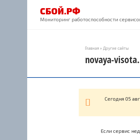
Перейти
СБОЙ.РФ
к
контенту
Мониторинг работоспособности сервисов
Главная
»
Другие сайты
novaya-visota
Cегодня 05 авг
Если сервис нед