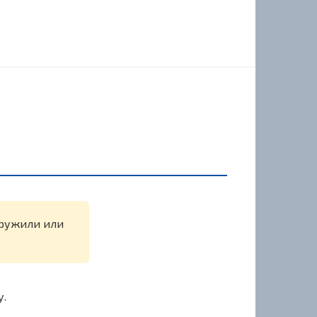
аружили или
у.