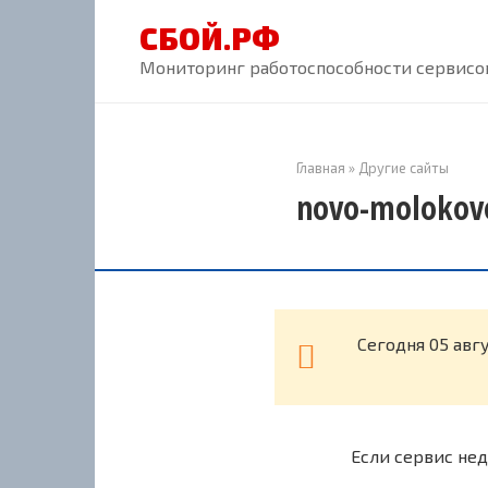
Перейти
СБОЙ.РФ
к
контенту
Мониторинг работоспособности сервисов
Главная
»
Другие сайты
novo-molokovo
Cегодня 05 авг
Если сервис нед