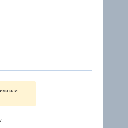
жили или
у.