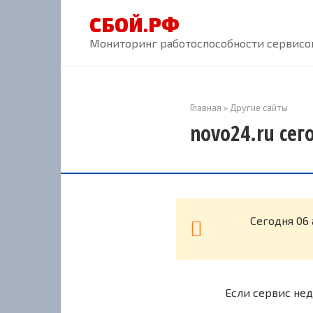
Перейти
СБОЙ.РФ
к
контенту
Мониторинг работоспособности сервисов
Главная
»
Другие сайты
novo24.ru сег
Cегодня 06 
Если сервис нед