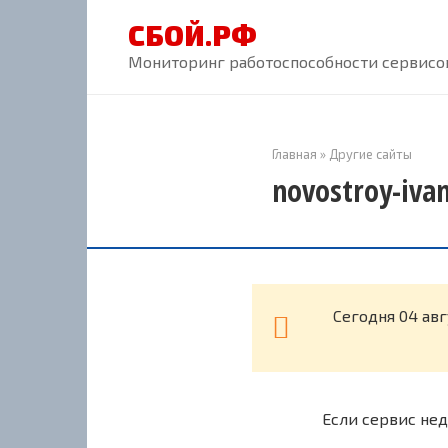
Перейти
СБОЙ.РФ
к
контенту
Мониторинг работоспособности сервисов
Главная
»
Другие сайты
novostroy-iva
Cегодня 04 авг
Если сервис нед