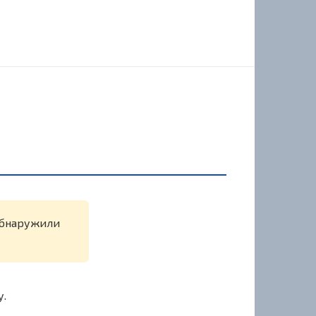
 обнаружили
у.