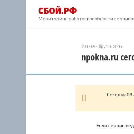
Перейти
СБОЙ.РФ
к
контенту
Мониторинг работоспособности сервисов
Главная
»
Другие сайты
npokna.ru сег
Cегодня 08
Если сервис нед