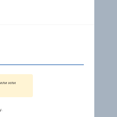
жили или
у.