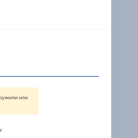
наружили или
у.