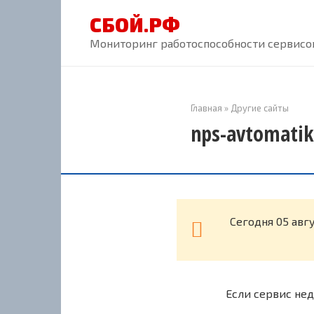
Перейти
СБОЙ.РФ
к
контенту
Мониторинг работоспособности сервисов
Главная
»
Другие сайты
nps-avtomatik
Cегодня 05 авг
Если сервис нед